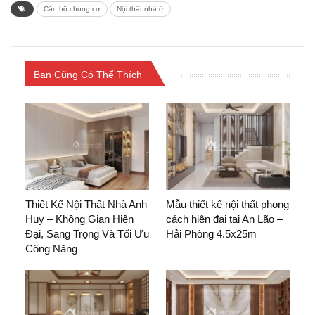
sibutramine
Căn hộ chung cư
Nội thất nhà ở
Bạn Cũng Có Thể Thích
Thiết Kế Nội Thất Nhà Anh
Mẫu thiết kế nội thất phong
Huy – Không Gian Hiện
cách hiện đại tại An Lão –
Đại, Sang Trọng Và Tối Ưu
Hải Phòng 4.5x25m
Công Năng