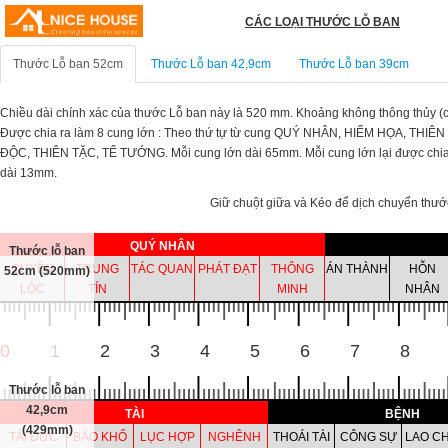
CÁC LOẠI THƯỚC LỖ BAN
Thước Lỗ ban 52cm
Thước Lỗ ban 42,9cm
Thước Lỗ ban 39cm
Chiều dài chính xác của thước Lỗ ban này là 520 mm. Khoảng không thông thủy (cử
Được chia ra làm 8 cung lớn : Theo thứ tự từ cung QUÝ NHÂN, HIỂM HỌA, THIÊN
ĐỘC, THIÊN TẶC, TỂ TƯỚNG. Mỗi cung lớn dài 65mm. Mỗi cung lớn lại được chia
dài 13mm.
Giữ chuột giữa và Kéo để dịch chuyển thướ
QUÝ NHÂN
Thước lỗ ban
QUYỀN
TRUNG
TÁC QUAN
PHÁT ĐẠT
THÔNG
ÁN THÀNH
HỖN
52cm (520mm)
LỘC
TÍN
MINH
NHÂN
0
1
2
3
4
5
6
7
8
Thước lỗ ban
42,9cm
TÀI
BỆNH
(429mm)
TÀI ĐỨC
BẢO KHỐ
LỤC HỢP
NGHÊNH
THOÁI TÀI
CÔNG SỰ
LAO C