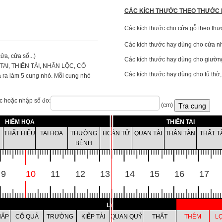
CÁC KÍCH THƯỚC THEO THƯỚC 
Các kích thước cho cửa gỗ theo thư
Các kích thước hay dùng cho cửa nh
a, cửa sổ...)
Các kích thước hay dùng cho giường
 TAI, THIÊN TÀI, NHÂN LỘC, CÔ
Các kích thước hay dùng cho tủ thờ,
 ra làm 5 cung nhỏ. Mỗi cung nhỏ
c hoặc nhập số đo:
(cm)
HIỂM HỌA
THIÊN TAI
THẤT HIẾU
TAI HỌA
THƯỜNG
HOÀN TỬ
QUAN TÀI
THÂN TÀN
THẤT T
BỆNH
9
10
11
12
13
14
15
16
17
LY
HẤP
CÔ QUẢ
TRƯỜNG
KIẾP TÀI
QUAN QUỶ
THẤT
THÊM
LỢ