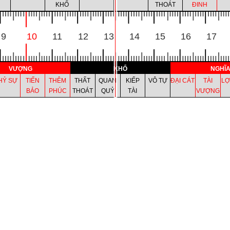
KHỐ
THOÁT
ĐINH
LY
HẤP
CÔ QUẢ
TRƯỜNG
KIẾP TÀI
QUAN QUỶ
THẤT
THÊM
LỢ
9
10
11
12
13
14
15
16
17
KHỐ
THOÁT
ĐINH
VƯỢNG
KHỔ
NGHĨ
HỶ SỰ
TIẾN
THÊM
THẤT
QUAN
KIẾP
VÔ TỰ
ĐẠI CÁT
TÀI
LỢ
BẢO
PHÚC
THOÁT
QUỶ
TÀI
VƯỢNG
VƯỢNG
KHỔ
NGHĨ
HỶ SỰ
TIẾN
THÊM
THẤT
QUAN
KIẾP
VÔ TỰ
ĐẠI CÁT
TÀI
LỢ
BẢO
PHÚC
THOÁT
QUỶ
TÀI
VƯỢNG