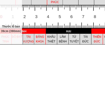
PHÚC
TÀI
BỆNH
TÀI ĐỨC
BẢO KHỐ
LỤC HỢP
NGHÊNH
THOÁI TÀI
CÔNG SỰ
LAO C
0
1
2
3
4
5
6
7
8
PHÚC
Thước lỗ ban
39cm (390mm)
ĐINH
HẠI
PHÚC
ĐỖ ĐẠT
TÀI
ĐĂNG
KHẨU
LÂM
TỬ
TÀI
THIÊN
TINH
VƯỢNG
KHOA
THIỆT
BỆNH
TUYỆT
ĐỨC
ĐỨC
ĐINH
HẠI
PHÚC
ĐỖ ĐẠT
TÀI
ĐĂNG
KHẨU
LÂM
TỬ
TÀI
THIÊN
TINH
VƯỢNG
KHOA
THIỆT
BỆNH
TUYỆT
ĐỨC
ĐỨC