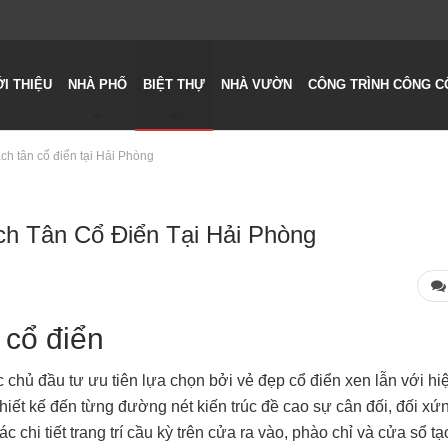
ỚI THIỆU
NHÀ PHỐ
BIỆT THỰ
NHÀ VƯỜN
CÔNG TRÌNH CÔNG C
ách tân cổ điển tại Hải Phòng
ch Tân Cổ Điển Tại Hải Phòng
 cổ điển
chủ đầu tư ưu tiên lựa chọn bởi vẻ đẹp cổ điển xen lẫn với hi
hiết kế đến từng đường nét kiến trúc đề cao sự cân đối, đối xứ
chi tiết trang trí cầu kỳ trên cửa ra vào, phào chỉ và cửa sổ tạ