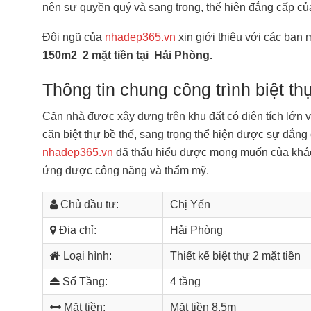
nên sự quyền quý và sang trọng, thể hiện đẳng cấp của
Đội ngũ của
nhadep365.vn
xin giới thiệu với các bạn
150m2 2 mặt tiền tại Hải Phòng.
Thông tin chung công trình biệt th
Căn nhà được xây dựng trên khu đất có diện tích lớn 
căn biệt thự bề thế, sang trọng thể hiện được sự đẳng 
nhadep365.vn
đã thấu hiểu được mong muốn của khách 
ứng được công năng và thẩm mỹ.
Chủ đầu tư:
Chị Yến
Địa chỉ:
Hải Phòng
Loại hình:
Thiết kế biệt thự 2 mặt tiền
Số Tầng:
4 tầng
Mặt tiền:
Mặt tiền 8,5m