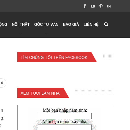
ỘNG
NỘI THẤT
GÓC TƯ VẤN
BÁO GIÁ
LIÊN HỆ
TÌM CHÚNG TÔI TRÊN FACEBOOK
0
XEM TUỔI LÀM NHÀ
ện
ng,
o