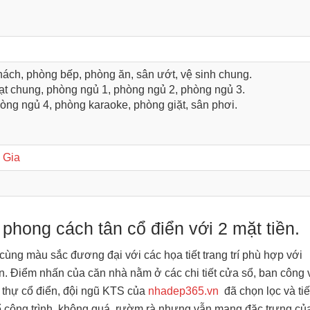
ách, phòng bếp, phòng ăn, sân ướt, vệ sinh chung.
ạt chung, phòng ngủ 1, phòng ngủ 2, phòng ngủ 3.
òng ngủ 4, phòng karaoke, phòng giặt, sân phơi.
 Gia
 phong cách tân cổ điển với 2 mặt tiền.
cùng màu sắc đương đại với các họa tiết trang trí phù hợp với
. Điểm nhấn của căn nhà nằm ở các chi tiết cửa sổ, ban công 
t thự cổ điển, đội ngũ KTS của
nhadep365.vn
đã chọn lọc và tiế
g thể công trình không quá rườm rà nhưng vẫn mang đặc trưng củ