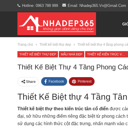
Hotline: 0963 788 999
Email: Nhadep365.vn@gmail.com
GI
Trang chủ
Thiết kế biệt thự đẹp
Thiết kế biệt thự 4 tầng phong c
THIẾT KẾ BIỆT THỰ ĐẸP
MẪU NHÀ ĐẸP
THIẾT KẾ KIẾN TRÚC VÀ NỘI THẤT
Thiết Kế Biệt Thự 4 Tầng Phong Cá
Facebook
Pinterest
Share
Thiết Kế Biệt thự 4 Tầng Tân
Thiết kế biệt thự theo kiến trúc tân cổ điển
được các 
đại, sở hữu những điểm riêng đặc biệt từ phong cách t
sử dụng các hình thức cột đặc trưng, nhấn mạnh vào các 