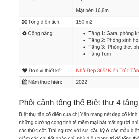
Mặt bên 16,8m
Tổng diện tích:
150 m2
Công năng:
Tầng 1: Gara, phòng kh
Tầng 2: Phòng sinh ho
Tầng 3: Phòng thờ, ph
Tầng Tum
Đơn vị thiết kế:
Nhà Đẹp 365/ Kiến Trúc Tân
Năm thực hiện:
2022
Phối cảnh tổng thể Biệt thự 4 tầng
Biệt thự tân cổ điển của chị Yến mang nét đẹp cổ kính 
những đường cong tinh tế mềm mại bắt mắt người nhìn
các thức cột. Trái ngược với sự cầu kỳ ở các mẫu biệ
giảm các chi tiết phào chỉ, phù điêu trang trí để tổn