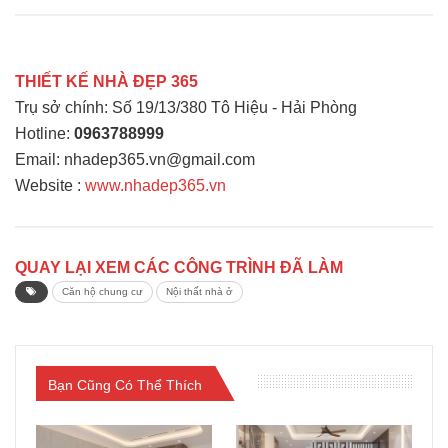
THIẾT KẾ NHÀ ĐẸP 365
Trụ sở chính: Số 19/13/380 Tô Hiệu - Hải Phòng
Hotline:
0963788999
Email: nhadep365.vn@gmail.com
Website :
www.nhadep365.vn
QUAY LẠI XEM CÁC CÔNG TRÌNH ĐÃ LÀM
Căn hộ chung cư
Nội thất nhà ở
Bạn Cũng Có Thể Thích