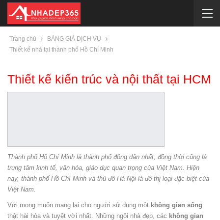
Trang chủ
BẢNG GIÁ DỊCH VỤ
Thiết kế nhà tại thành phố Hồ Chí Minh
Thiết kế kiến trúc và nội thất tại HCM
Thành phố Hồ Chí Minh là thành phố đông dân nhất, đồng thời cũng là
trung tâm kinh tế, văn hóa, giáo dục quan trọng của Việt Nam. Hiện
nay, thành phố Hồ Chí Minh và thủ đô Hà Nội là đô thị loại đặc biệt của
Việt Nam.
Với mong muốn mang lại cho người sử dụng một
không gian sống
thật hài hòa và tuyệt vời nhất. Những ngôi nhà đẹp, các
không gian