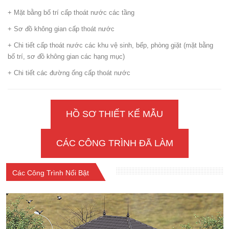
+ Mặt bằng bố trí cấp thoát nước các tầng
+ Sơ đồ không gian cấp thoát nước
+ Chi tiết cấp thoát nước các khu vệ sinh, bếp, phòng giặt (mặt bằng
bố trí, sơ đồ không gian các hạng mục)
+ Chi tiết các đường ống cấp thoát nước
HỒ SƠ THIẾT KẾ MẪU
CÁC CÔNG TRÌNH ĐÃ LÀM
Các Công Trình Nổi Bật