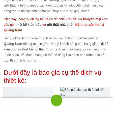
nội thất
lý tưởng được các kiến trúc sư Nhadep365 nghiên cứu và
sáng tạo ra những sản phẩm phù hợp cho từng quý khách.
Hiện nay, công ty chúng tôi đã có rất nhiều
ưu đãi
và
khuyến mại
cho
các gói
thiết kế kiến trúc
và
nội thất
nhà phố
,
biệt thự
,
căn hộ
tại
Quảng Nam
Để quý khách có thể nắm rõ hơn về các dịch vụ
thiết kế nhà tại
Quảng Nam
chúng tôi xin gửi tới quý khách hàng các bảng giá
thiết kế
kiến trúc
và
thiết kế nội thất
được tách riêng ra từng gói và hạng mục
khác nhau, để khách hàng có thể dễ dàng lựa chọn cho mình nhu cầu
cần thiết thích hợp hơn.
Dưới đây là báo giá cụ thể dịch vụ
thiết kế:
Báo giá thiết kế
Gọi điện
Tìm đường
Chat Zalo
Messenger
Nhắn tin SMS