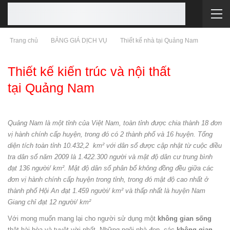
Trang chủ
BẢNG GIÁ DỊCH VỤ
Thiết kế nhà tại Quảng Nam
Thiết kế kiến trúc và nội thất
tại Quảng Nam
Quảng Nam là một tỉnh của Việt Nam, toàn tỉnh được chia thành 18 đơn
vị hành chính cấp huyện, trong đó có 2 thành phố và 16 huyện. Tổng
diện tích toàn tỉnh 10.432,2 km² với dân số được cập nhật từ cuộc điều
tra dân số năm 2009 là 1.422.300 người và mật độ dân cư trung bình
đạt 136 người/ km². Mật độ dân số phân bố không đồng đều giữa các
đơn vị hành chính cấp huyện trong tỉnh, trong đó mật độ cao nhất ở
thành phố Hội An đạt 1.459 người/ km² và thấp nhất là huyện Nam
Giang chỉ đạt 12 người/ km²
Với mong muốn mang lại cho người sử dụng một
không gian sống
thật hài hòa và tuyệt vời nhất. Những ngôi nhà đẹp, các
không gian