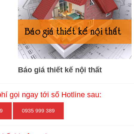
Báo giá thiết kế nội thất
í gọi ngay tới số Hotline sau:
99
0935 999 389