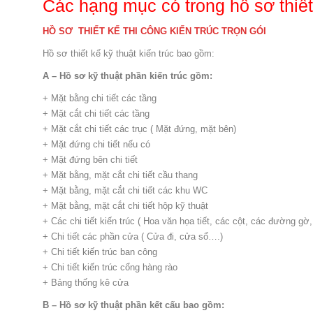
Các hạng mục có trong hồ sơ thiết
HỒ SƠ THIẾT KẾ THI CÔNG KIẾN TRÚC TRỌN GÓI
Hồ sơ thiết kế kỹ thuật kiến trúc bao gồm:
A – Hồ sơ kỹ thuật phần kiến trúc gồm:
+ Mặt bằng chi tiết các tầng
+ Mặt cắt chi tiết các tầng
+ Mặt cắt chi tiết các trục ( Mặt đứng, mặt bên)
+ Mặt đứng chi tiết nếu có
+ Mặt đứng bên chi tiết
+ Mặt bằng, mặt cắt chi tiết cầu thang
+ Mặt bằng, mặt cắt chi tiết các khu WC
+ Mặt bằng, mặt cắt chi tiết hộp kỹ thuật
+ Các chi tiết kiến trúc ( Hoa văn họa tiết, các cột, các đường gờ
+ Chi tiết các phần cửa ( Cửa đi, cửa sổ….)
+ Chi tiết kiến trúc ban công
+ Chi tiết kiến trúc cổng hàng rào
+ Bảng thống kê cửa
B – Hồ sơ kỹ thuật phần kết cấu bao gồm: