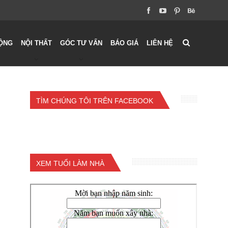
ỘNG
NỘI THẤT
GÓC TƯ VẤN
BÁO GIÁ
LIÊN HỆ
TÌM CHÚNG TÔI TRÊN FACEBOOK
XEM TUỔI LÀM NHÀ