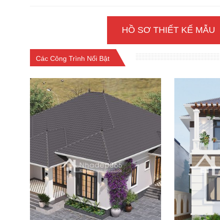
HỒ SƠ THIẾT KẾ MẪU
Các Công Trình Nổi Bật