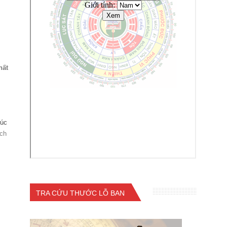
hất
rúc
ích
TRA CỨU THƯỚC LỖ BAN