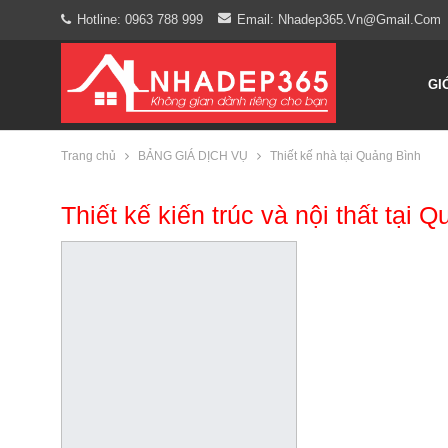
Hotline: 0963 788 999
Email: Nhadep365.vn@gmail.com
GI
Trang chủ
BẢNG GIÁ DỊCH VỤ
Thiết kế nhà tại Quảng Bình
Thiết kế kiến trúc và nội thất tại 