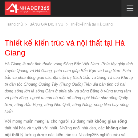
Trang chủ
BẢNG GIÁ DỊCH VỤ
Thiết kế nhà tại Hà Giang
Thiết kế kiến trúc và nội thất tại Hà
Giang
Hà Giang
là một tỉnh thuộc vùng Đông Bắc Việt Nam. Phía tây giáp tỉnh
Tuyên Quang và Hà Giang, phía nam giáp Bắc Kạn và Lạng Sơn. Phía
bắc và phía đông giáp các địa cấp thị Bách Sắc và Sùng Tả của Khu tự
trị dân tộc Choang Quảng Tây (Trung Quốc).Trên địa bàn tỉnh có hai
dòng sông lớn là sông Gâm ở phía tây và sông Bằng ở vùng trung tâm
và phía đông, ngoài ra còn có một số sông ngòi khác như sông Quây
Sơn, sông Bắc Vọng, sông Nho Quế, sông Năng, sông Neo hay sông
Hiến.
Với mong muốn mang lại cho người sử dụng một
không gian sống
thật hài hòa và tuyệt vời nhất. Những ngôi nhà đẹp, các
không gian
nội thất
lý tưởng được các kiến trúc sư Nhadep365 nghiên cứu và