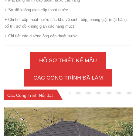
+ Mặt bằng bố trí cấp thoát nước các tầng
+ Sơ đồ không gian cấp thoát nước
+ Chi tiết cấp thoát nước các khu vệ sinh, bếp, phòng giặt (mặt bằng
bố trí, sơ đồ không gian các hạng mục)
+ Chi tiết các đường ống cấp thoát nước
HỒ SƠ THIẾT KẾ MẪU
CÁC CÔNG TRÌNH ĐÃ LÀM
Các Công Trình Nổi Bật