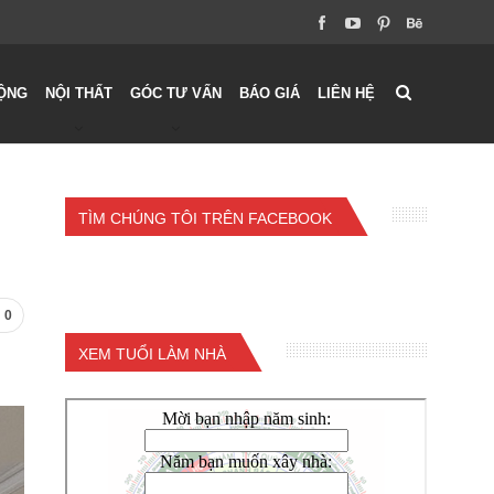
ỘNG
NỘI THẤT
GÓC TƯ VẤN
BÁO GIÁ
LIÊN HỆ
TÌM CHÚNG TÔI TRÊN FACEBOOK
0
XEM TUỔI LÀM NHÀ