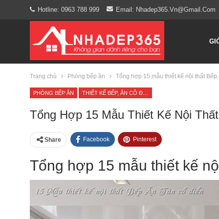
Hotline: 0963 788 999
Email: Nhadep365.vn@gmail.com
GI
Trang chủ
Phòng bếp ăn
Tổng hợp 15 mẫu thiết kế nội thất Bếp,
PHÒNG BẾP ĂN
THIẾT KẾ BẾP, ĂN CỔ ĐIỂN
Tổng Hợp 15 Mẫu Thiết Kế Nội Thất
Facebook
Pinterest
Share
Tổng hợp 15 mẫu thiết kế nội