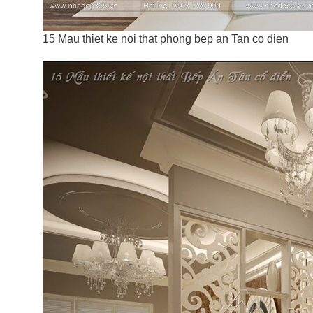
15 Mau thiet ke noi that phong bep an Tan co dien