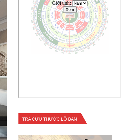
TRA CỨU THƯỚC LỖ BAN