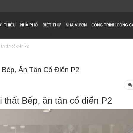
ỚI THIỆU
NHÀ PHỐ
BIỆT THỰ
NHÀ VƯỜN
CÔNG TRÌNH CÔNG C
 ăn tân cổ điển P2
 Bếp, Ăn Tân Cổ Điển P2
 thất Bếp, ăn tân cổ điển P2