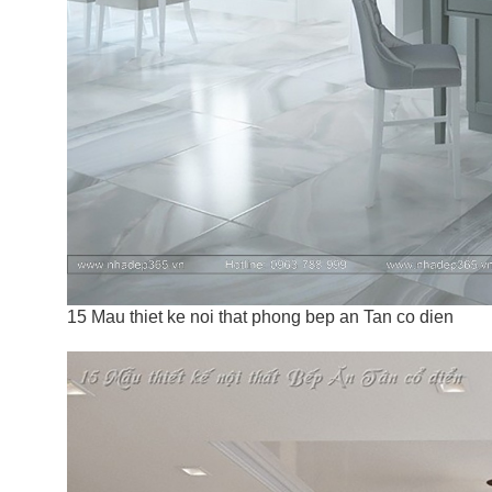
15 Mau thiet ke noi that phong bep an Tan co dien