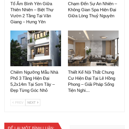
Tổ Ấm Bình Yên Giữa
Chạm Đến Sự An Nhiên –
Thiên Nhiên – Biệt Thự
Không Gian Spa Hiện Đại
Vườn 2 Tầng Tại Văn
Giữa Lòng Thuỷ Nguyên
Giang – Hưng Yên
Chiêm Ngưỡng Mẫu Nhà
Thiết Kế Nội Thất Chung
Phố 3 Tầng Hiện Đại
Cư Hiện Đại Tại Lê Hồng
5,2x14m Tại Sơn Tây –
Phong – Giải Pháp Sống
Đẹp Từng Góc Nhỏ
Tiện Nghi…
PREV
NEXT
ĐỂ LẠI MỘT BÌNH LUẬN: