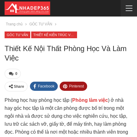
Trang chủ
GÓC TƯ VẤN
GÓC TƯ VẤN
THIẾT KẾ KIẾN TRÚC VÀ NỘI THẤT
Thiết Kế Nội Thất Phòng Học Và Làm
Việc
0
Facebook
Pinterest
Share
Phòng học hay phòng học tập (
Phòng làm việc
) ở nhà
hay góc học tập là một căn phòng được bố trí trong một
ngôi nhà và được sử dụng cho việc nghiên cứu, học tập,
lưu trữ các sách vỡ, giấy tờ, để máy tính, hay làm phòng
đọc. Phòng có thể là nơi một hoặc nhiều thành viên trong