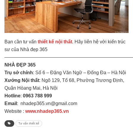
Bạn cần tư vấn
thiết kế nội thất
. Hãy liên hệ với kiến trúc
sư của Nhà đẹp 365
———————————————————————————
NHÀ ĐẸP 365
Trụ sở chính
: Số 6 – Đặng Văn Ngữ – Đống Đa – Hà Nội
Xưởng Nội thất
: Ngõ 129, Tổ 68, Phường Trương Định,
Quận Hòang Mai, Hà Nội
Hotline
:
0963 788 999
Email
: nhadep365.vn@gmail.com
Website :
www.nhadep365.vn
musculo
Tư vấn thiết kế
mas