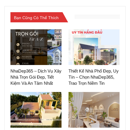
grande
del
Bạn Cũng Có Thể Thích
cuerpo
NhaDep365 – Dịch Vụ Xây
Thiết Kế Nhà Phố Đẹp, Uy
Nhà Trọn Gói Đẹp, Tiết
Tín – Chọn NhaDep365,
Kiệm Và An Tâm Nhất
Trao Trọn Niềm Tin