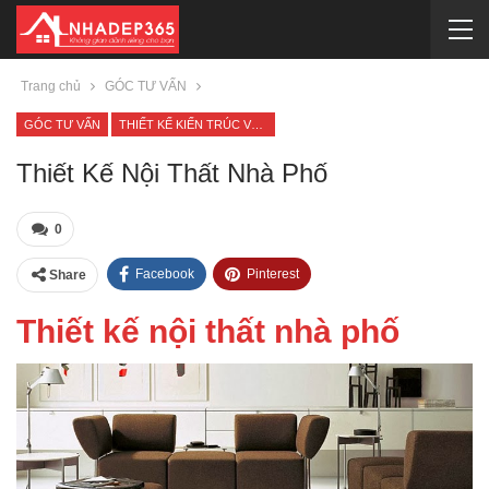
Trang chủ
GÓC TƯ VẤN
GÓC TƯ VẤN
THIẾT KẾ KIẾN TRÚC VÀ NỘI THẤT
Thiết Kế Nội Thất Nhà Phố
0
Facebook
Pinterest
Share
Thiết kế nội thất nhà phố