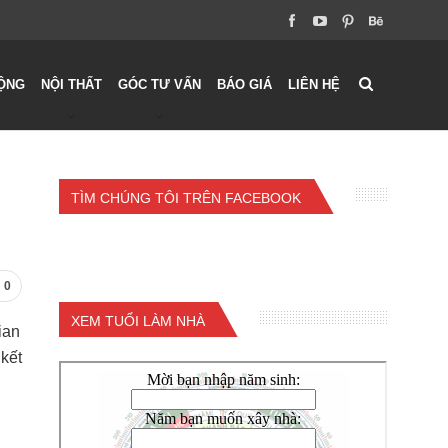
ỘNG
NỘI THẤT
GÓC TƯ VẤN
BÁO GIÁ
LIÊN HỆ
TÌM CHÚNG TÔI TRÊN FACEBOOK
0
XEM TUỔI LÀM NHÀ
ian
kết