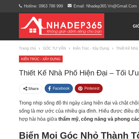
Hotline: 0963 788 999
Email: Nhadep365.vn@gmail.com
GI
Trang chủ
GÓC TƯ VẤN
Kiến Trúc - Xây Dựng
Thiết Kế Nhà
KIẾN TRÚC - XÂY DỰNG
Thiết Kế Nhà Phố Hiện Đại – Tối Ư
Facebook
Pinterest
Share
Trong nhịp sống đô thị ngày càng hiện đại và chật chội
sống là mơ ước của nhiều gia đình. Hiểu được điều đ
hợp hài hòa giữa
thẩm mỹ, công năng và phong các
Biến Mọi Góc Nhỏ Thành T