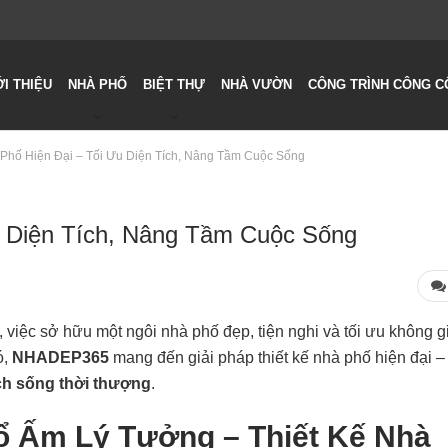
ỚI THIỆU
NHÀ PHỐ
BIỆT THỰ
NHÀ VƯỜN
CÔNG TRÌNH CÔNG C
 Phố Hiện Đại – Tối Ưu Diện Tích, Nâng Tầm Cuộc Sống
u Diện Tích, Nâng Tầm Cuộc Sống
, việc sở hữu một ngôi nhà phố đẹp, tiện nghi và tối ưu không g
ó,
NHADEP365
mang đến giải pháp thiết kế nhà phố hiện đại – 
h sống thời thượng
.
ổ Ấm Lý Tưởng – Thiết Kế Nhà