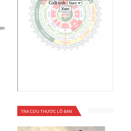
ian
TRA CỨU THƯỚC LỖ BAN