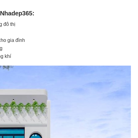
a Nhadep365:
 đô thị
cho gia đình
ng
ng khí