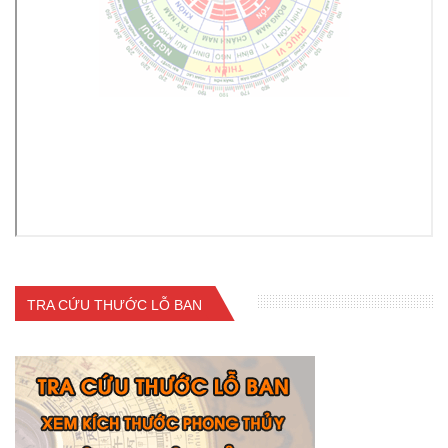
TRA CỨU THƯỚC LỖ BAN