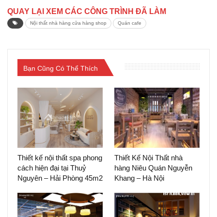
QUAY LẠI XEM CÁC CÔNG TRÌNH ĐÃ LÀM
Nội thất nhà hàng cửa hàng shop
Quán cafe
Bạn Cũng Có Thể Thích
Thiết kế nội thất spa phong
Thiết Kế Nội Thất nhà
cách hiện đại tại Thuỷ
hàng Niêu Quán Nguyễn
Nguyên – Hải Phòng 45m2
Khang – Hà Nội