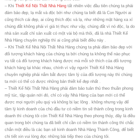
– Khi
Thiết Kế Nội Thất Nhà Hàng
tất nhiên việc đầu tiên chúng ta phải
đảm bảo đẹp, lạ mắt và độc bởi như chúng ta biết đã là Con Người ai
cũng thích cái đẹp, ai cũng thích độc và lạ, như những mặt hàng xa xỉ
chúng đắt không phải vì giá trị thực như vậy, chúng đắt vì nó độc, lạ do
nhà sản xuất chỉ sản xuất có một vài bộ mà thôi, đã là nhà Thiết Kế
Nhà Hàng chuyên nghiệp thì ai cũng phải biết điều này .
– Khi Thiết Kế Nhà Nội Thất Nhà Hàng chúng ta phải đảm bảo đẹp với
đối tượng khách hàng của chúng ta bởi chúng ta không thể nào phục
vụ tất cả đối tượng khách hàng được mà mỗi sở thích của đối tượng
khách hàng lại khác nhau, chính vì vậy người Thiết Kế Nhà Hàng
chuyên nghiệp phải nắm bắt được tâm lý của đối tượng này thì chúng
ta mới có thể có được những bản thiết kế đẹp nhất .
– Thiết Kế Nội Thất Nhà Hàng phải đảm bảo tuân thủ theo thuần phong
mỹ túc, tập quán nới đó, chỉ có vậy Nhà Hàng của bạn mới có thể
được mọi người yêu quý và không bị lạc lõng . không nhưng vậy để
tâm lý kinh doanh của chủ đầu tư có niềm tin sẽ thành công trong kinh
doanh thì chúng tôi còn Thiết Kế Nhà Hàng theo phong thủy, đây là điều
quan trong bởi chúng ta đã biết chỉ cần có niềm tin thành công thì chắc
chắn một điều là các bạn sẽ kinh doanh Nhà Hàng Thành Công, để biết
chi tiết xin vui lòng đọc những bài tiếp theo của chúng tôi.