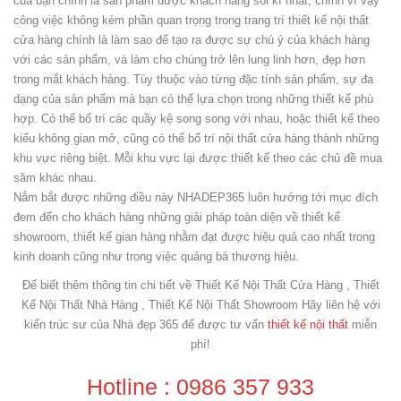
của bạn chính là sản phẩm được khách hàng soi kĩ nhất, chính vì vậy
công việc không kém phần quan trọng trong trang trí thiết kế nội thất
cửa hàng chính là làm sao để tạo ra được sự chú ý của khách hàng
với các sản phẩm, và làm cho chúng trở lên lung linh hơn, đẹp hơn
trong mắt khách hàng. Tùy thuộc vào từng đặc tính sản phẩm, sự đa
dạng của sản phẩm mà bạn có thể lựa chọn trong những thiết kế phù
hợp. Có thể bố trí các quầy kệ song song với nhau, hoặc thiết kế theo
kiểu không gian mở, cũng có thể bố trí nội thất cửa hàng thành những
khu vực riêng biệt. Mỗi khu vực lại được thiết kế theo các chủ đề mua
săm khác nhau.
Nắm bắt được những điều này NHADEP365 luôn hướng tới mục đích
đem đến cho khách hàng những giải pháp toàn diện về thiết kế
showroom, thiết kế gian hàng nhằm đạt được hiệu quả cao nhất trong
kinh doanh cũng như trong việc quảng bá thương hiệu.
Để biết thêm thông tin chi tiết về Thiết Kế Nội Thất Cửa Hàng , Thiết
Kế Nội Thất Nhà Hàng , Thiết Kế Nội Thất Showroom Hãy liên hệ với
kiến trúc sư của Nhà đẹp 365 để được tư vấn
thiết kế nội thất
miễn
phí!
Hotline : 0986 357 933