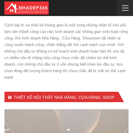
Cách bài trí và thiết kế không gian là một trong những nhân tố chủ yếu
làm nên thành công của việc kinh doanh các không gian sinh hoạt công
cộng. Khi kinh doanh Nhà Hàng , Cửa Hàng, Showroom tất nhiên ai
cũng muốn thành công, chiến thắng đối thủ cạnh tranh của mình. Với
những chủ đầu tư không có kế hoạch kinh doanh hoàn hảo thì cho dù
có nhiều vốn đi chăng nữa cũng chưa chắc đã chiếm lợi thế kinh
doanh, còn những chủ đầu tư ít vốn nhưng biết khéo léo đầu tư, lựa
chọn đúng đối tượng khách hàng thì chưa chắc đã bị mất lợi thế cạnh
tranh.
THIẾT KẾ NỘI THẤT NHÀ HÀNG, CỬA HÀNG, SHOP