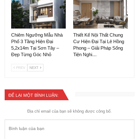
Chiêm Ngưỡng Mẫu Nhà
Thiết Kế Nội Thất Chung
Phố 3 Tầng Hiện Đại
Cư Hiện Đại Tại Lê Hồng
5,2x14m Tại Sơn Tây –
Phong – Giải Pháp Sống
Đẹp Từng Góc Nhỏ
Tiện Nghi…
PREV
NEXT
ĐỂ LẠI MỘT BÌNH LUẬN:
Địa chỉ email của bạn sẽ không được công bố.