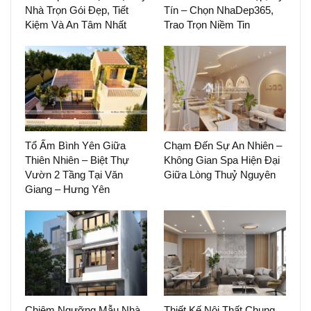
Nhà Trọn Gói Đẹp, Tiết
Tín – Chọn NhaDep365,
Kiệm Và An Tâm Nhất
Trao Trọn Niềm Tin
Tổ Ấm Bình Yên Giữa
Chạm Đến Sự An Nhiên –
Thiên Nhiên – Biệt Thự
Không Gian Spa Hiện Đại
Vườn 2 Tầng Tại Văn
Giữa Lòng Thuỷ Nguyên
Giang – Hưng Yên
Chiêm Ngưỡng Mẫu Nhà
Thiết Kế Nội Thất Chung