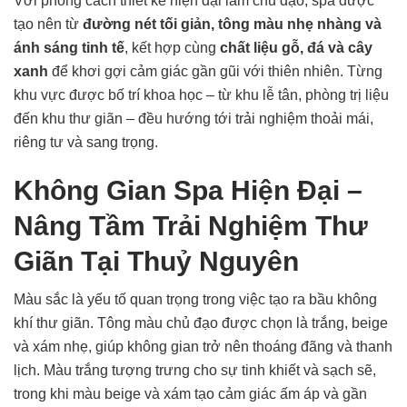
Với phong cách thiết kế hiện đại làm chủ đạo, spa được
tạo nên từ
đường nét tối giản, tông màu nhẹ nhàng và
ánh sáng tinh tế
, kết hợp cùng
chất liệu gỗ, đá và cây
xanh
để khơi gợi cảm giác gần gũi với thiên nhiên. Từng
khu vực được bố trí khoa học – từ khu lễ tân, phòng trị liệu
đến khu thư giãn – đều hướng tới trải nghiệm thoải mái,
riêng tư và sang trọng.
Không Gian Spa Hiện Đại –
Nâng Tầm Trải Nghiệm Thư
Giãn Tại Thuỷ Nguyên
Màu sắc là yếu tố quan trọng trong việc tạo ra bầu không
khí thư giãn. Tông màu chủ đạo được chọn là trắng, beige
và xám nhẹ, giúp không gian trở nên thoáng đãng và thanh
lịch. Màu trắng tượng trưng cho sự tinh khiết và sạch sẽ,
trong khi màu beige và xám tạo cảm giác ấm áp và gần