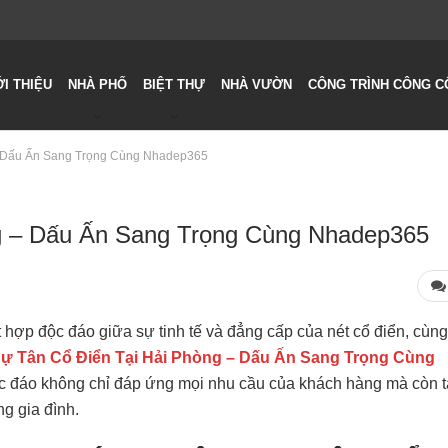
ỚI THIỆU
NHÀ PHỐ
BIỆT THỰ
NHÀ VƯỜN
CÔNG TRÌNH CÔNG C
 – Dấu Ấn Sang Trọng Cùng Nhadep365
ng – Dấu Ấn Sang Trọng Cùng Nhadep365
hợp độc đáo giữa sự tinh tế và đẳng cấp của nét cổ điển, cùng
hự Tân Cổ Điển Tại Hải Phòng – Dấu Ấn Sang Trọng Cùng
c đáo không chỉ đáp ứng mọi nhu cầu của khách hàng mà còn 
g gia đình.