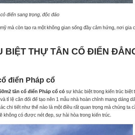
cỏ điển sang trọng, độc đáo
 mỹ mà còn tạo ra một không gian sống đầy cảm hứng, nơi gia 
BIỆT THỰ TÂN CỔ ĐIỂN ĐẲN
 cổ điển Pháp cổ
h 250m2 tân cổ điển Pháp cổ có
sự khác biệt trong kiến trúc biệt 
ợp và tỉ lệ cân đối để tạo nên 1 mẫu nhà hoàn chỉnh mang dáng d
và các chi tiết như thế nào là một điều rất quan trọng mà chúng ta 
 sẽ không có được nét đẹp, sự hài hòa trong kiến trúc.