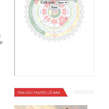
g
ấp
TRA CỨU THƯỚC LỖ BAN