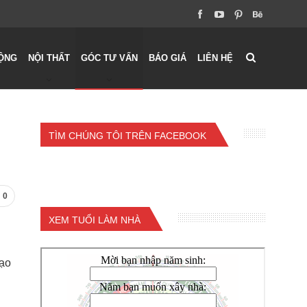
ỘNG
NỘI THẤT
GÓC TƯ VẤN
BÁO GIÁ
LIÊN HỆ
TÌM CHÚNG TÔI TRÊN FACEBOOK
0
XEM TUỔI LÀM NHÀ
tạo