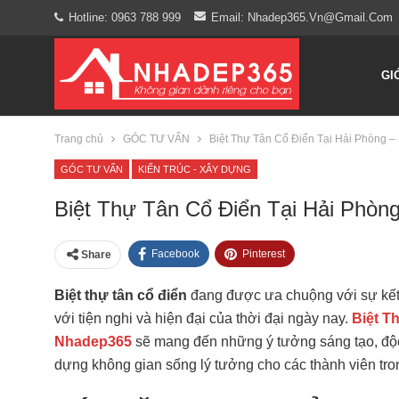
Hotline: 0963 788 999
Email: Nhadep365.vn@gmail.com
GI
Trang chủ
GÓC TƯ VẤN
Biệt Thự Tân Cổ Điển Tại Hải Phòng
GÓC TƯ VẤN
KIẾN TRÚC - XÂY DỰNG
Biệt Thự Tân Cổ Điển Tại Hải Phò
Facebook
Pinterest
Share
Biệt thự tân cổ điển
đang được ưa chuộng với sự kết 
với tiện nghi và hiện đại của thời đại ngày nay.
Biệt T
Nhadep365
sẽ mang đến những ý tưởng sáng tạo, độ
dựng không gian sống lý tưởng cho các thành viên tron