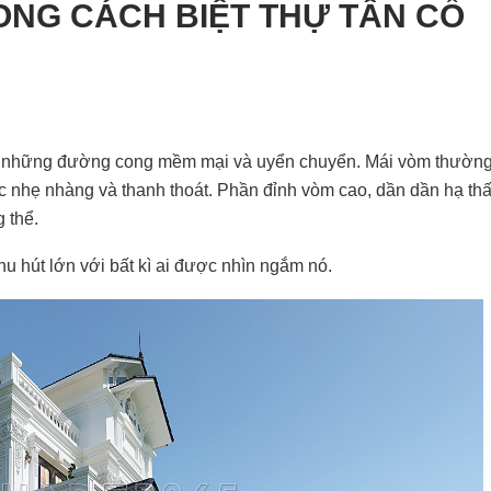
NG CÁCH BIỆT THỰ TÂN CỔ
bởi những đường cong mềm mại và uyển chuyển. Mái vòm thườn
ác nhẹ nhàng và thanh thoát. Phần đỉnh vòm cao, dần dần hạ th
 thể.
u hút lớn với bất kì ai được nhìn ngắm nó.