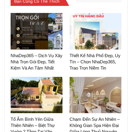
Bạn Cũng Có Thể Thích
NhaDep365 – Dịch Vụ Xây
Thiết Kế Nhà Phố Đẹp, Uy
Nhà Trọn Gói Đẹp, Tiết
Tín – Chọn NhaDep365,
Kiệm Và An Tâm Nhất
Trao Trọn Niềm Tin
Tổ Ấm Bình Yên Giữa
Chạm Đến Sự An Nhiên –
Thiên Nhiên – Biệt Thự
Không Gian Spa Hiện Đại
Vườn 2 Tầng Tại Văn
Giữa Lòng Thuỷ Nguyên