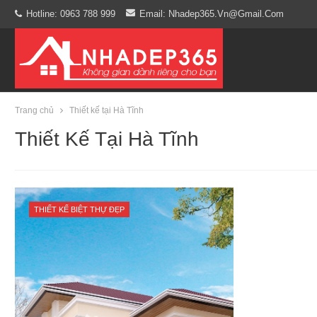
Hotline: 0963 788 999
Email: Nhadep365.vn@gmail.com
Trang chủ
Thiết kế tại Hà Tĩnh
Thiết Kế Tại Hà Tĩnh
THIẾT KẾ BIỆT THỰ ĐẸP