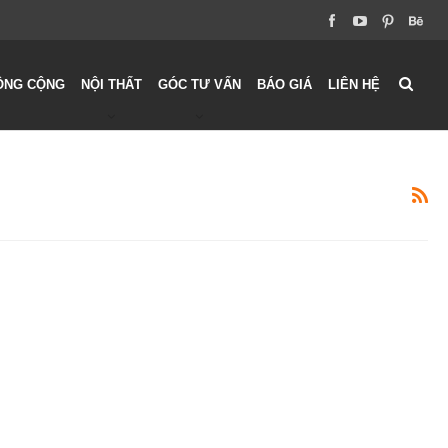
ÔNG CỘNG
NỘI THẤT
GÓC TƯ VẤN
BÁO GIÁ
LIÊN HỆ