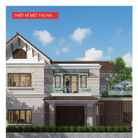
THIẾT KẾ BIỆT THỰ NHÀ VƯỜN