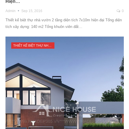
Hiện…
Admin
Sep 15, 2016
0
Thiết kế biệt thự nhà vườn 2 tầng diện tích 7x10m hiện đại Tổng diện
tích xây dựng: 140 m2 Tổng khuôn viên đất…
THIẾT KẾ BIỆT THỰ NHÀ VƯỜN