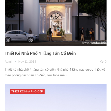
Thiết Kế Nhà Phố 4 Tầng Tân Cổ Điển
Admin
Nov 11, 2014
0
Thiết kế nhà phố 4 tầng tân cổ điển Nhà phố 4 tầng này được thiết kế
theo phong cách tân cổ điển, với tone mầu…
THIẾT KẾ NHÀ PHỐ ĐẸP