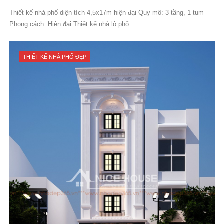
Thiết kế nhà phố diện tích 4,5x17m hiện đại Quy mô: 3 tầng, 1 tum
Phong cách: Hiện đại Thiết kế nhà lô phố…
THIẾT KẾ NHÀ PHỐ ĐẸP