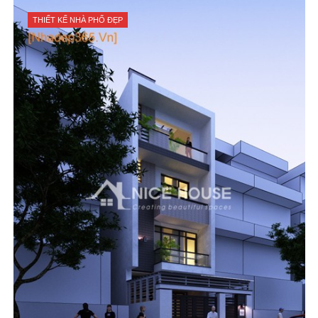
THIẾT KẾ NHÀ PHỐ ĐẸP